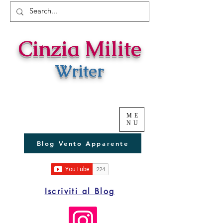
Cinzia Milite
Writer
ME
NU
Blog Vento Apparente
Iscriviti al Blog