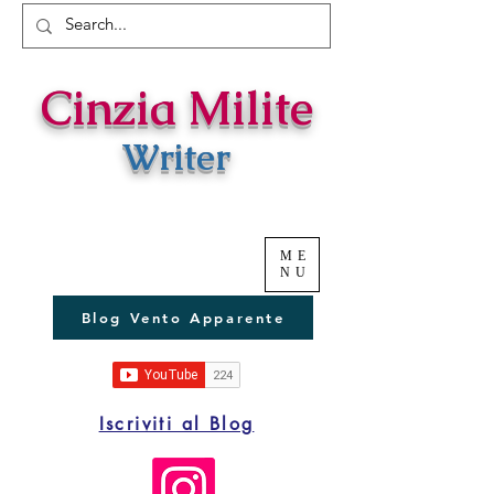
Cinzia Milite
Writer
ME
NU
Blog Vento Apparente
Iscriviti al Blog