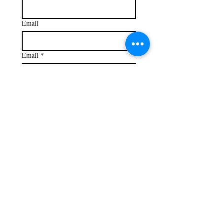
Email
Email
*
Iscriviti
Checkbox consenso privacy
Acconsento a ricevere via 
email i nuovi articoli del blog 
Vento Apparente e altre 
comunicazioni da Cinzia 
Milite, secondo 
l’Informativa 
Privacy.
*